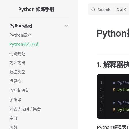
Python 修炼手册
Search
K
Skip to content
Sidebar Navigation
Python基础
Pyth
Python简介
Python执行方式
代码规范
输入输出
1. 解释器
数据类型
运算符
1
# Pyth
2
$
pytho
流控制语句
3
字符串
4
# Pyth
列表 / 元组 / 集合
5
$
pytho
字典
Python解释
函数