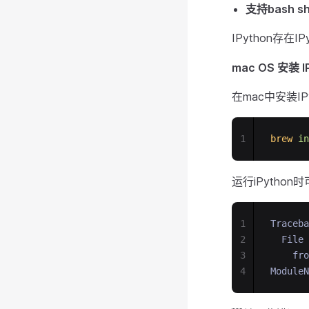
支持bash sh
IPython存在
mac OS 安装 I
在mac中安装IP
1
brew
in
运行iPytho
1
Traceba
2
  File 
3
    fro
4
ModuleN