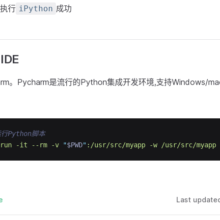
执行
成功
iPython
 IDE
m。Pycharm是流行的Python集成开发环境,支持Windows/mac 
行Python脚本
run
-it
--rm
-v
"
$PWD
"
:/usr/src/myapp
-w
/usr/src/myapp
e
Last update