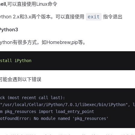
ell
,可以直接使用Linux命令
IPython 2.x和3.x两个版本。可以直接使用
指令退出
exit
Python3
ython有很多方式，如Homebrew,pip等。
stall
iPython
n时可能会遇到以下错误
ck (most recent call last):
"/usr/local/Cellar/iPython/7.0.1/libexec/bin/iPython", l
m pkg_resources import load_entry_point
otFoundError: No module named 'pkg_resources'