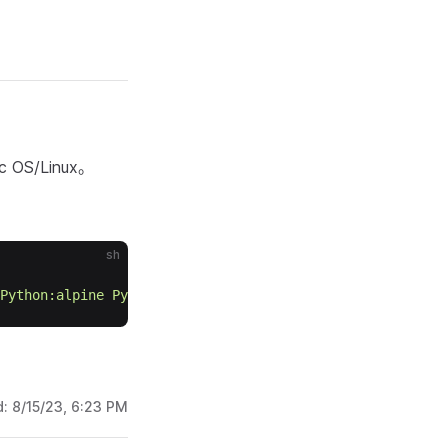
OS/Linux。
sh
Python:alpine
Python
xxx.py
d:
8/15/23, 6:23 PM