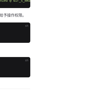
nied @ dir_s_mkdir - /usr/local/Frameworks
给予操作权限。
sh
sh