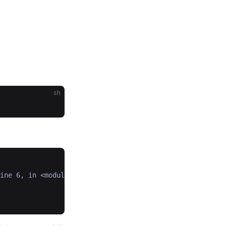
sh
ine 6, in <module>