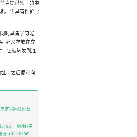
节点提供独享的电
机。它具有性价比
同时具备学习能
映射起来存放在交
时，它被转发到连
地址，之后便可向
，用来定义网络设备
。6组数字
b5:96
部分
cf:b5:96