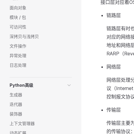
接口层对应着O
面向对象
链路层
模块 / 包
可访问性
链路层有时
深拷贝与浅拷贝
对应的网络
地址和网络层地
文件操作
RARP（Reve
异常处理
日志处理
网络层
网络层处理分
Python高级
议（Interne
生成器
控制报文协议）和
迭代器
传输层
装饰器
传输层主要为
上下文管理器
的传输协议：TC
动态扩展