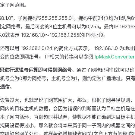
定子网范围。
168.1.0”，子网掩码“255.255.255.0”。掩码中前24位均为1即,
.0 是固定网络号，最后可变的8位主机号可以为0,255。最终IP:192.16
5.0就表示 192.168.1.0～192.168.1.255的IP地址段。
可以用 192.168.1.0/24 的简化方式表示。 192.168.1.0 
变的位数即网络号。 IP相关的转换可以参阅
IpMaskConverter
掩码进行逻辑与运算即可得到网络号
。通过子网掩码我们就可以确
机号全为0即为网络号，主机号全为1，则约定为广播地址。
只
通信
。
设置过大，也就是说子网范围扩大，那么，根据子网寻径规则，
网内的目标主机的数据，会因为错误的判断而认为目标主机是在
本子网内循环，直到超时并抛弃，使数据不能正确到达目标主机
掩码设置得过小，那么就会将本来属于同一子网内的机器之间的
交给缺省网关处理，这样势必增加缺省网关(文章下方有解释)的