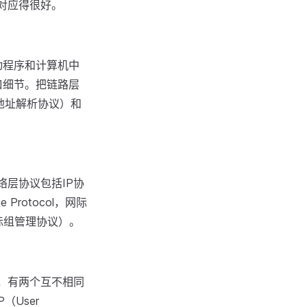
中对应得很好。
动程序和计算机中
口细节。把链路层
ol，地址解析协议）和
络层协议包括IP协
ge Protocol，网际
l，网际组管理协议）。
中，有两个互不相同
P（User