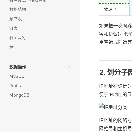
数据结构
物理层
顺序表
如果把一次网路
链表
容和协议)。传输
栈 / 队列
用空运或陆运等
树
数据操作
2. 划分子
MySQL
Redis
IP地址在设计
便于IP地址的
MongoDB
IP地址的网络
网络号和主机号