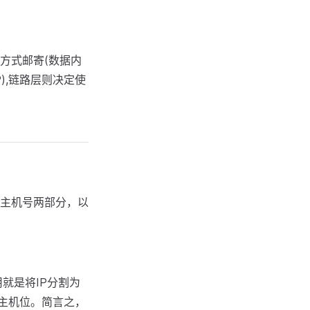
方式邮寄(数据内
P),链路层则决定使
和主机号两部分，以
就是将IP分割为
为主机位。简言之，