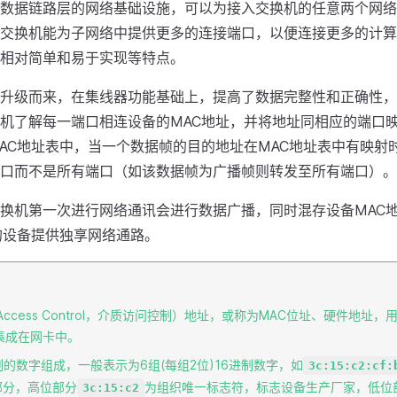
数据链路层的网络基础设施，可以为接入交换机的任意两个网络
交换机能为子网络中提供更多的连接端口，以便连接更多的计算
相对简单和易于实现等特点。
升级而来，在集线器功能基础上，提高了数据完整性和正确性，
机了解每一端口相连设备的MAC地址，并将地址同相应的端口
AC地址表中，当一个数据帧的目的地址在MAC地址表中有映射
口而不是所有端口（如该数据帧为广播帧则转发至所有端口）。
换机第一次进行网络通讯会进行数据广播，同时混存设备MAC
的设备提供独享网络通路。
a Access Control，介质访问控制）地址，或称为MAC位址、硬件地址
集成在网卡中。
进制的数字组成，一般表示为6组(每组2位)16进制数字，如
3c:15:c2:cf:
部分，高位部分
为组织唯一标志符，标志设备生产厂家，低位
3c:15:c2