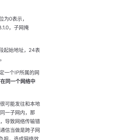
后8位为0表示，
8.1.0，子网掩
为地址段起始地址，24表
。
定一个IP所属的网
有在同一个网络中
很可能发往和本地
同一子网内，那
，导致网络传输错
通信当做是跨子网
负担，造成网络效