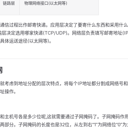
链路层
物理网络接口(以太网等)
通信过程比作邮寄快递。应用层决定了要寄什么东西和采用什么
层决定选用哪家快递(TCP/UDP)。网络层负责填写邮寄地址(I
具体运送途径(以太网等)。
网
时就考虑到地址分配的层次特点，将每个IP地址都分割成网络号
寻址操作。
号和主机号各是多少位呢,这就需要通过子网掩码了。子网掩码作用
两部分。子网掩码的长度也是32位，从左到右“1”为网络位“0”