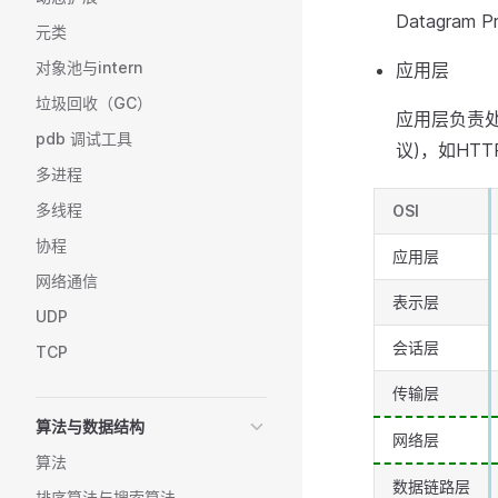
Datagram
元类
对象池与intern
应用层
垃圾回收（GC）
应用层负责
pdb 调试工具
议)，如HTT
多进程
多线程
OSI
协程
应用层
网络通信
表示层
UDP
会话层
TCP
传输层
算法与数据结构
网络层
算法
数据链路层
排序算法与搜索算法