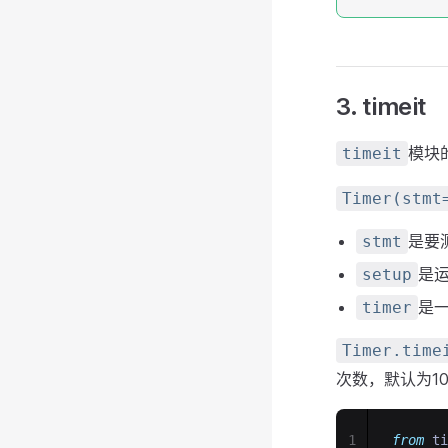
3. timeit
模块
timeit
Timer(stmt
是要测
stmt
是
setup
是
timer
Timer.time
次数，默认为1
1
from
 ti