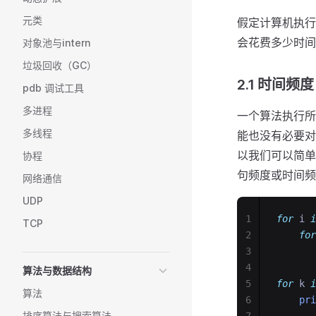
元类
假定计算机执行
会花费多少时间
对象池与intern
垃圾回收（GC）
2.1 时间频度
pdb 调试工具
多进程
一个算法执行所
多线程
能也没有必要对
以我们可以简单
协程
句频度或时间频
网络通信
UDP
1
for
 i 
i
TCP
2
for
3
4
算法与数据结构
5
for
 k 
i
算法
6
pri
排序算法与搜索算法