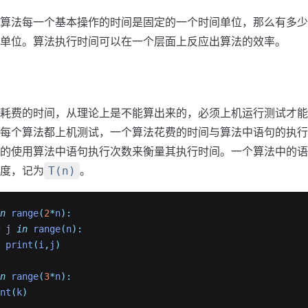
算法每一个基本操作的时间是固定的一个时间单位，那么有多少
单位。算法执行时间可以在一个层面上反应出算法的效率。
耗费的时间，从理论上是不能算出来的，必须上机运行测试才能
每个算法都上机测试，一个算法花费的时间与算法中语句的执行
的使用算法中语句执行次数来衡量其执行时间。一个算法中的语
度，记为
。
T(n)
n
range
(
2
*
n
):
 j 
in
range
(
n
):
print
(
i
,
j
)
n
range
(
3
*
n
):
nt
(
k
)