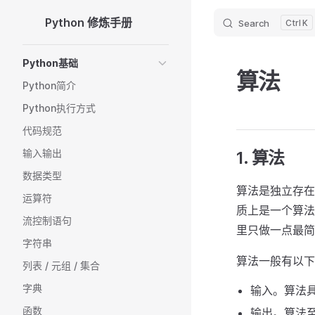
Python 修炼手册
Search
K
Skip to content
Sidebar Navigation
Python基础
算法
Python简介
Python执行方式
代码规范
输入输出
1. 算法
数据类型
算法是独立存在
运算符
质上是一个算法
流控制语句
里只做一点最简
字符串
算法一般有以下
列表 / 元组 / 集合
字典
输入。算法
函数
输出。算法