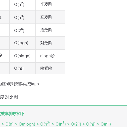
2
平方阶
O(n
)
3
立方阶
4
O(n
)
n
指数阶
O(2
)
O(logn)
对数阶
9
O(nlogn)
nlogn阶
O(n!)
阶乘阶
为底n的对数)简写成logn
度效率排序如下
2
3
n
n
) > O(n) > O(nlogn) > O(n
) > O(n
) > O(2
) > O(n!) > O(n
)