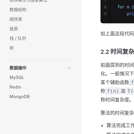
7
8
for
 m 
i
数据结构
9
pri
顺序表
链表
如上面这段代码
栈 / 队列
树
2.2 时间复
前面提到的时间
数据操作
化。一般情况下
MySQL
某个辅助函数
f
Redis
称
是
f(n)
T(
MongoDB
称时间复杂度。
算法的时间复杂
算法完成工