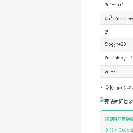
2
3n
+2n+1
3
6n
+2n2+3n+
n
2
5log
n+20
2
2n+3nlog
n+1
2
2n!+3
常将log
n(以2
2
常见时间复杂
O(1) > O(logn