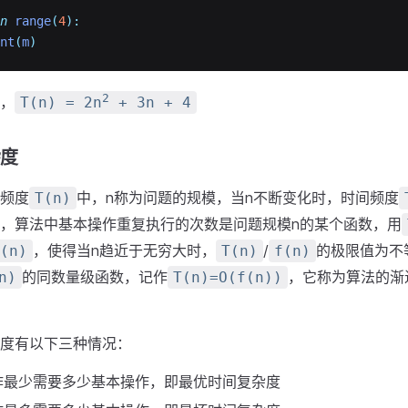
n
range
(
4
):
nt
(
m
)
2
，
T(n) = 2n
+ 3n + 4
杂度
频度
中，n称为问题的规模，当n不断变化时，时间频度
T(n)
，算法中基本操作重复执行的次数是问题规模n的某个函数，用
，使得当n趋近于无穷大时，
/
的极限值为不
(n)
T(n)
f(n)
的同数量级函数，记作
，它称为算法的渐
n)
T(n)=O(f(n))
度有以下三种情况：
作最少需要多少基本操作，即最优时间复杂度